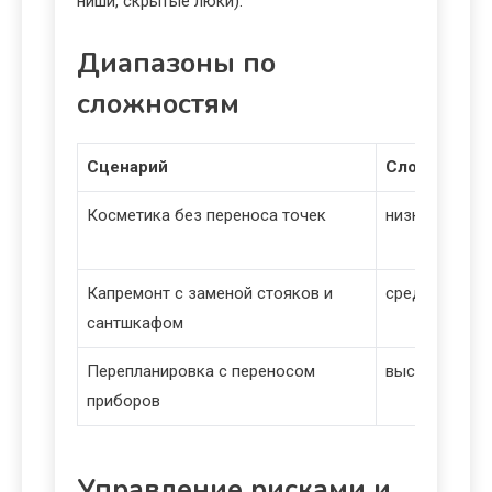
ниши, скрытые люки).
Диапазоны по
сложностям
Сценарий
Сложность
Косметика без переноса точек
низкая
Капремонт с заменой стояков и
средняя
сантшкафом
Перепланировка с переносом
высокая
приборов
Управление рисками и