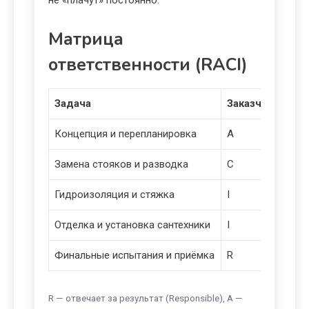
не «плачут» постоянно.
Матрица
ответственности (RACI)
Задача
Заказчик
Диз
Концепция и перепланировка
A
R
Замена стояков и разводка
C
C
Гидроизоляция и стяжка
I
C
Отделка и установка сантехники
I
C
Финальные испытания и приёмка
R
I
R — отвечает за результат (Responsible), A —