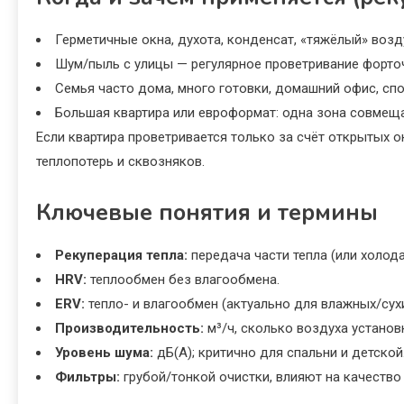
Герметичные окна, духота, конденсат, «тяжёлый» возд
Шум/пыль с улицы — регулярное проветривание форточ
Семья часто дома, много готовки, домашний офис, спо
Большая квартира или евроформат: одна зона совмеща
Если квартира проветривается только за счёт открытых о
теплопотерь и сквозняков.
Ключевые понятия и термины
Рекуперация тепла:
передача части тепла (или холод
HRV:
теплообмен без влагообмена.
ERV:
тепло- и влагообмен (актуально для влажных/сухи
Производительность:
м³/ч, сколько воздуха установ
Уровень шума:
дБ(А); критично для спальни и детской
Фильтры:
грубой/тонкой очистки, влияют на качество