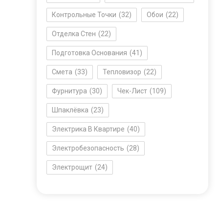
Контрольные Точки
(32)
Обои
(22)
Отделка Стен
(22)
Подготовка Основания
(41)
Смета
(33)
Тепловизор
(22)
Фурнитура
(30)
Чек-Лист
(109)
Шпаклёвка
(23)
Электрика В Квартире
(40)
Электробезопасность
(28)
Электрощит
(24)