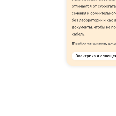
отличается от суррогат
сечения и сомнительног
без лаборатории и как 
документы, чтобы не п
кабель.
выбор материалов
,
доку
Электрика и освеще